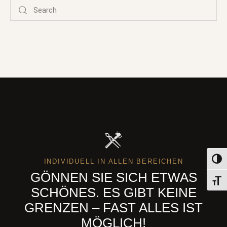
Search
Umsch
INDIVIDUELL IN ALLEN BEREICHEN
GÖNNEN SIE SICH ETWAS
Schri
SCHÖNES. ES GIBT KEINE
GRENZEN – FAST ALLES IST
MÖGLICH!