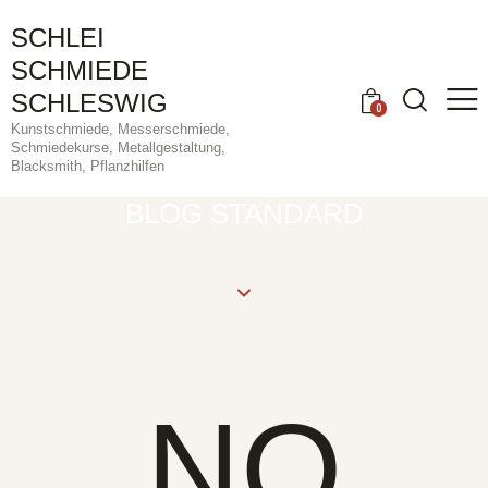
SCHLEI
SCHMIEDE
SCHLESWIG
0
Kunstschmiede, Messerschmiede,
Schmiedekurse, Metallgestaltung,
Blacksmith, Pflanzhilfen
BLOG STANDARD
NO