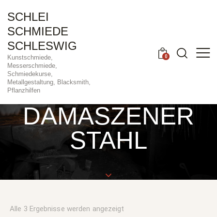
SCHLEI
SCHMIEDE
SCHLESWIG
0
Kunstschmiede,
Messerschmiede,
Schmiedekurse,
Metallgestaltung, Blacksmith,
Pflanzhilfen
DAMASZENER
STAHL
Alle 3 Ergebnisse werden angezeigt