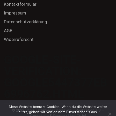
Kontaktformular
Impressum
Datenschutzerklärung
AGB
Widerrufsrecht
GOOGLE-SITE-
VERIFICATION:
GOOGLE5447377EB
6996762.HTML
Diese Website benutzt Cookies. Wenn du die Website weiter
© 2022 Schlei Schmiede Schleswig || Realisation:
FS –
nutzt, gehen wir von deinem Einverständnis aus.
Consulting & Design
/
Uwe Tittel