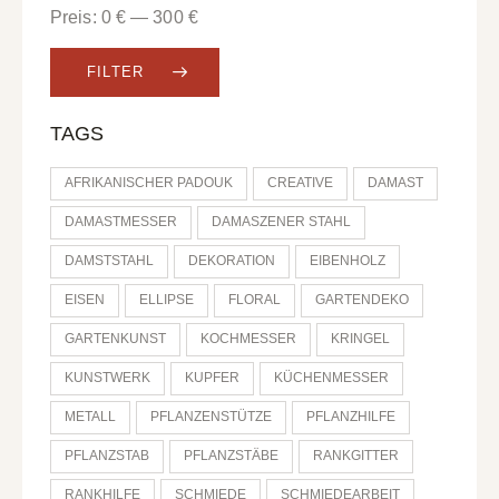
Preis:
0 €
—
300 €
FILTER
TAGS
AFRIKANISCHER PADOUK
CREATIVE
DAMAST
DAMASTMESSER
DAMASZENER STAHL
DAMSTSTAHL
DEKORATION
EIBENHOLZ
EISEN
ELLIPSE
FLORAL
GARTENDEKO
GARTENKUNST
KOCHMESSER
KRINGEL
KUNSTWERK
KUPFER
KÜCHENMESSER
METALL
PFLANZENSTÜTZE
PFLANZHILFE
PFLANZSTAB
PFLANZSTÄBE
RANKGITTER
RANKHILFE
SCHMIEDE
SCHMIEDEARBEIT