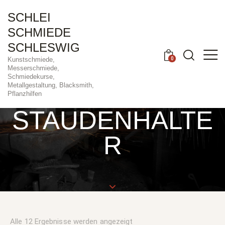
SCHLEI
SCHMIEDE
SCHLESWIG
0
Kunstschmiede,
Messerschmiede,
Schmiedekurse,
Metallgestaltung, Blacksmith,
Pflanzhilfen
STAUDENHALTE
R
Alle 12 Ergebnisse werden angezeigt