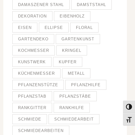
DAMASZENER STAHL
DAMSTSTAHL
DEKORATION
EIBENHOLZ
EISEN
ELLIPSE
FLORAL
GARTENDEKO
GARTENKUNST
KOCHMESSER
KRINGEL
KUNSTWERK
KUPFER
KÜCHENMESSER
METALL
PFLANZENSTÜTZE
PFLANZHILFE
PFLANZSTAB
PFLANZSTÄBE
RANKGITTER
RANKHILFE
Umsch
SCHMIEDE
SCHMIEDEARBEIT
Schri
SCHMIEDEARBEITEN