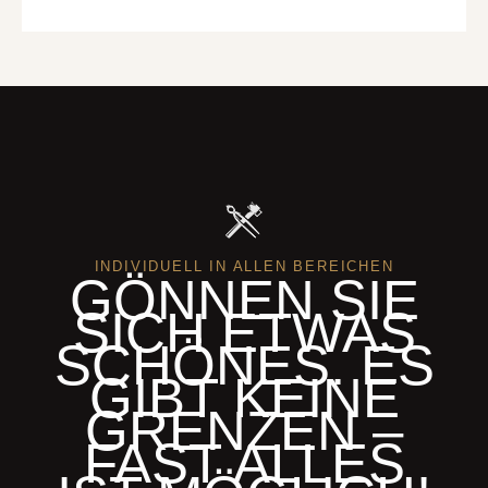
INDIVIDUELL IN ALLEN BEREICHEN
GÖNNEN SIE
SICH ETWAS
SCHÖNES. ES
GIBT KEINE
GRENZEN –
FAST ALLES