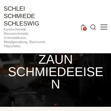
SCHLEI
SCHMIEDE
SCHLESWIG
0
Kunstschmiede,
Messerschmiede,
Schmiedekurse,
Metallgestaltung, Blacksmith,
Pflanzhilfen
ZAUN
SCHMIEDEEISE
N